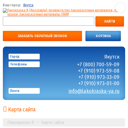
Ваш город:
Якутск
НАЙТИ
ЗАКАЗАТЬ ОБРАТНЫЙ ЗВОНОК
КОРЗИНА
Якутск
Город
+7 (800) 700-59-09
Телефоны
+7 (910) 973-59-08
+7 (910) 973-33-09
+7 (910) 973-01-00
info@lakokraska-ya.ru
Почта
Карта сайта
Лакокраска-Я
Карта сайта