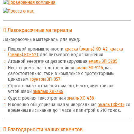
Лакокрасочные материалы
Лакокрасочные материалы для нужд:
Пищевой промышленности
краска (эмаль) КО-42
,
краска
(эмаль) КО-42Т
для питьевого водоснабжения
Атомной энергетики дезактивирующая
эмаль ЭП-5285
Нефтепромысла толстослойная
эмаль ЭП-5116
, как
самостоятельно, так и в комплексе с протекторным
цинковым
грунтом ЭП-057
Строительных отраслей с масло, бензо, химстойкой
устойчивой
эмалью ХВ-785
Судостроения тиксотропная
эмаль ХС-436
И конечно общепризнанная универсальная
эмаль ПФ-115
со
временем высыхания до 1 часа и палитрой в 210 тонов.
Благодарности наших клиентов