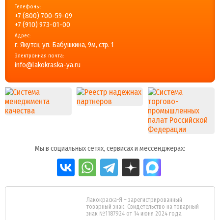
Телефоны:
+7 (800) 700-59-09
+7 (910) 973-01-00
Адрес:
г. Якутск, ул. Бабушкина, 9м, стр. 1
Электронная почта:
info@lakokraska-ya.ru
Мы в социальных сетях, сервисах и мессенджерах:
Лакокраска-Я – зарегистрированный
товарный знак. Свидетельство на товарный
знак №1187924 от 14 июня 2024 года