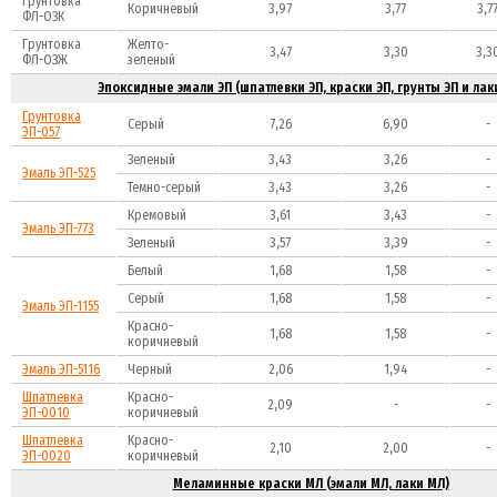
Грунтовка
Коричневый
3,97
3,77
3,7
ФЛ-ОЗК
Грунтовка
Желто-
3,47
3,30
3,3
ФЛ-ОЗЖ
зеленый
Эпоксидные эмали ЭП (шпатлевки ЭП, краски ЭП, грунты ЭП и лак
Грунтовка
Серый
7,26
6,90
-
ЭП-057
Зеленый
3,43
3,26
-
Эмаль ЭП-525
Темно-серый
3,43
3,26
-
Кремовый
3,61
3,43
-
Эмаль ЭП-773
Зеленый
3,57
3,39
-
Белый
1,68
1,58
-
Серый
1,68
1,58
-
Эмаль ЭП-1155
Красно-
1,68
1,58
-
коричневый
Эмаль ЭП-5116
Черный
2,06
1,94
-
Шпатлевка
Красно-
2,09
-
-
ЭП-0010
коричневый
Шпатлевка
Красно-
2,10
2,00
-
ЭП-0020
коричневый
Меламинные краски МЛ (эмали МЛ, лаки МЛ)