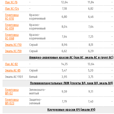
Лак ХС-76
-
12,64
11,84
-
Лак ХС-724
-
7,18
6,82
-
Грунтовка
Красно-
6,80
6,46
-
ХС-010
коричневый
Грунтовка
Красно-
8,04
7,64
-
ХС-059
коричневый
Грунтовка
Красно-
7,64
7,25
-
ХС-068
коричневый
Эмаль ХС-710
Серый
8,96
8,51
-
Эмаль ХС-759
Серый
6,62
6,29
-
Алкидно-акриловые краски АС (лак АС, эмаль АС и грунт АС)
Лак АС-82
-
14,35
13,64
-
Эмаль АС-85
Серый
5,47
5,20
-
Эмаль АС-1101
Белый
3,95
3,75
-
Поливинилацетальные ЛКМ (грунты ВЛ, лаки ВЛ, эмаль ВЛ)
Грунтовка
Зеленовато-
9,59
9,11
-
ВЛ-02
желтый
Грунтовка
Защитно-
7,79
7,40
-
ВЛ-023
зеленый
Каучуковые краски КЧ (эмали КЧ)