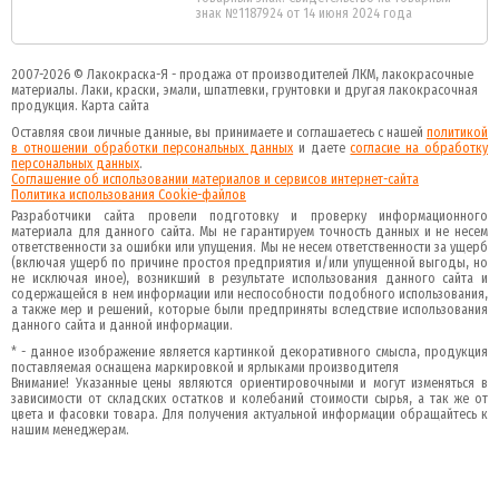
знак №1187924 от 14 июня 2024 года
2007-2026 ©
Лакокраска-Я - продажа от производителей ЛКМ, лакокрасочные
материалы.
Лаки, краски, эмали, шпатлевки, грунтовки и другая
лакокрасочная
продукция
.
Карта сайта
Оставляя свои личные данные, вы принимаете и соглашаетесь с нашей
политикой
в отношении обработки персональных данных
и даете
cогласие на обработку
персональных данных
.
Соглашение об использовании материалов и сервисов интернет-сайта
Политика использования Cookie-файлов
Разработчики сайта провели подготовку и проверку информационного
материала для данного сайта. Мы не гарантируем точность данных и не несем
ответственности за ошибки или упущения. Мы не несем ответственности за ущерб
(включая ущерб по причине простоя предприятия и/или упущенной выгоды, но
не исключая иное), возникший в результате использования данного сайта и
содержащейся в нем информации или неспособности подобного использования,
а также мер и решений, которые были предприняты вследствие использования
данного сайта и данной информации.
* - данное изображение является картинкой декоративного смысла, продукция
поставляемая оснащена маркировкой и ярлыками производителя
Внимание! Указанные цены являются ориентировочными и могут изменяться в
зависимости от складских остатков и колебаний стоимости сырья, а так же от
цвета и фасовки товара. Для получения актуальной информации обращайтесь к
нашим менеджерам.