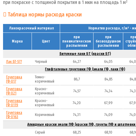
при покраске с толщиной покрытия в 1 мкм на площадь 1 м²
Таблица нормы расхода краски
Лакокрасочный материал
Норматив расхода, г/м² ⋅ м
при
при
пр
Марка
Цвет
пневматическом
безвоздушном
струй
распылении
распылении
обли
Битумные лаки БТ (краски БТ)
Лак БТ-577
Черный
64,27
64,05
64,0
Глифталевые грунтовки ГФ (эмали ГФ, лаки ГФ)
Грунтовка
Темно-
86,7
84,85
84,8
ГФ-017
коричневый
Грунтовка
Красно-
74,57
74,34
74,3
ГФ-021
коричневый
Грунтовка
Красно-
74,20
67,99
67,9
ГФ-0119
коричневый
Грунтовка
Коричневый
74,31
74,09
74,0
ГФ-0163
Алкидные краски эмали ПФ (краски ПФ, грунты ПФ и шпатлевки
Серый
68,25
68,10
68,1