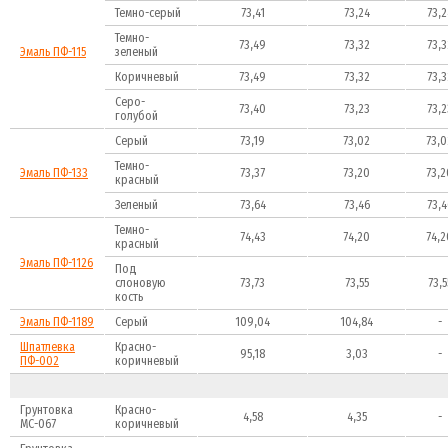
Темно-серый
73,41
73,24
73,2
Темно-
73,49
73,32
73,3
Эмаль ПФ-115
зеленый
Коричневый
73,49
73,32
73,3
Серо-
73,40
73,23
73,2
голубой
Серый
73,19
73,02
73,0
Темно-
Эмаль ПФ-133
73,37
73,20
73,2
красный
Зеленый
73,64
73,46
73,4
Темно-
74,43
74,20
74,2
красный
Эмаль ПФ-1126
Под
слоновую
73,73
73,55
73,5
кость
Эмаль ПФ-1189
Серый
109,04
104,84
-
Шпатлевка
Красно-
95,18
3,03
-
ПФ-002
коричневый
Грунтовка
Красно-
4,58
4,35
-
МС-067
коричневый