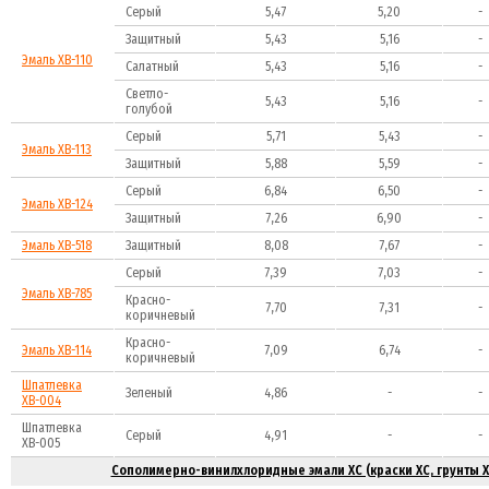
Серый
5,47
5,20
-
Защитный
5,43
5,16
-
Эмаль ХВ-110
Салатный
5,43
5,16
-
Светло-
5,43
5,16
-
голубой
Серый
5,71
5,43
-
Эмаль ХВ-113
Защитный
5,88
5,59
-
Серый
6,84
6,50
-
Эмаль ХВ-124
Защитный
7,26
6,90
-
Эмаль ХВ-518
Защитный
8,08
7,67
-
Серый
7,39
7,03
-
Эмаль ХВ-785
Красно-
7,70
7,31
-
коричневый
Красно-
Эмаль ХВ-114
7,09
6,74
-
коричневый
Шпатлевка
Зеленый
4,86
-
-
ХВ-004
Шпатлевка
Серый
4,91
-
-
ХВ-005
Сополимерно-винилхлоридные эмали ХС (краски ХС, грунты Х