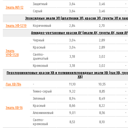
Защитный
3,64
3,46
-
Эмаль МЛ-12
Серый
3,64
3,46
-
Эпоксидные эмали ЭП (шпатлевки ЭП, краски ЭП, грунты ЭП и лак
Эмаль ЭФ-1219
Коричневый
2,84
2,70
-
Алкидно-уретановые краски АУ (эмали АУ, грунты АУ, лаки АУ
Черный
3,04
2,89
-
Красный
3,04
2,89
Эмаль
Светло-
УРФ-1128
3,18
3,02
-
дымчатый
Кремовый
3,18
3,02
-
Перхлорвиниловые краски ХВ и поливинилхлоридные эмали ХВ (лак ХВ, грун
ХВ)
Лак ХВ-784
-
11,10
10,55
-
Темно-серый
9,32
8,85
-
Зеленый
8,94
8,49
-
Красный
8,66
8,22
-
Эмаль ХВ-16
Алюминиевый
9,01
8,56
-
Светло-
8,53
8,10
-
кремовый