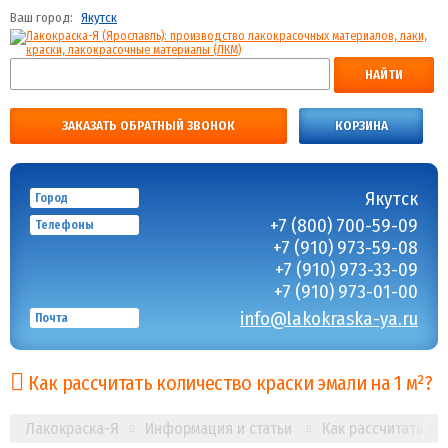
Ваш город:
Якутск
НАЙТИ
ЗАКАЗАТЬ ОБРАТНЫЙ ЗВОНОК
КОРЗИНА
Якутск
Город
+7 (800) 700-59-09
Телефоны
+7 (910) 973-59-08
+7 (910) 973-33-09
+7 (910) 973-01-00
info@lakokraska-ya.ru
Почта
Как рассчитать количество краски эмали на 1 м²?
Лакокраска-Я
Информация и статьи
Как рассчитать ко