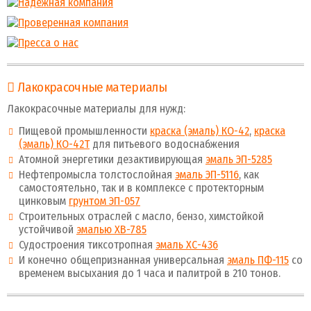
Лакокрасочные материалы
Лакокрасочные материалы для нужд:
Пищевой промышленности
краска (эмаль) КО-42
,
краска
(эмаль) КО-42Т
для питьевого водоснабжения
Атомной энергетики дезактивирующая
эмаль ЭП-5285
Нефтепромысла толстослойная
эмаль ЭП-5116
, как
самостоятельно, так и в комплексе с протекторным
цинковым
грунтом ЭП-057
Строительных отраслей с масло, бензо, химстойкой
устойчивой
эмалью ХВ-785
Судостроения тиксотропная
эмаль ХС-436
И конечно общепризнанная универсальная
эмаль ПФ-115
со
временем высыхания до 1 часа и палитрой в 210 тонов.