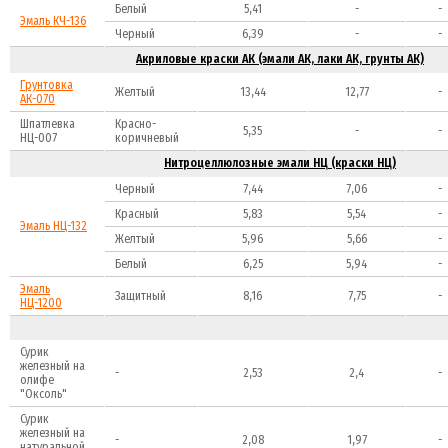
Белый
5,41
-
-
Эмаль КЧ-136
Черный
6,39
-
-
Акриловые краски АК (эмали АК, лаки АК, грунты АК)
Грунтовка
Желтый
13,44
12,77
-
АК-070
Шпатлевка
Красно-
5,35
-
-
НЦ-007
коричневый
Нитроцеллюлозные эмали НЦ (краски НЦ)
Черный
7,44
7,06
-
Красный
5,83
5,54
-
Эмаль НЦ-132
Желтый
5,96
5,66
-
Белый
6,25
5,94
-
Эмаль
Защитный
8,16
7,75
-
НЦ-1200
Сурик
железный на
-
2,53
2,4
-
олифе
"Оксоль"
Сурик
железный на
-
2,08
1,97
-
натуральной