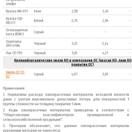
олифе
Краска МА-011
Хаки
2,58
2,45
-
Краска ОД-
Белый
2,70
2,56
-
ХВ-221
Огнезащитная
Серый
-
-
-
паста ВПМ-2
Грунтовка
Черный
3,52
3,34
-
ЭКЧ-0186
Лак СП-795
Черный
5,61
4,21
-
Кремнийорганические эмали КО и композиции ОС (краски КО, лаки КО,
покрытия ОС)
Эмаль ОС-12-
Серый
4,01
3,81
-
03
Примечания:
1. Нормативы расхода лакокрасочных материалов исходной вязкости
даны с учетом максимально допустимых потерь для поверхностей 1
группы сложности на толщину покрытия 1 мкм.
2. Коды лакокрасочных материалов приведены в соответствии с
"Общесоюзным классификатором промышленной и
сельскохозяйственной продукции".
3. Прочерки обозначают, что данные лакокрасочные материалы
указанным методом не наносятся.