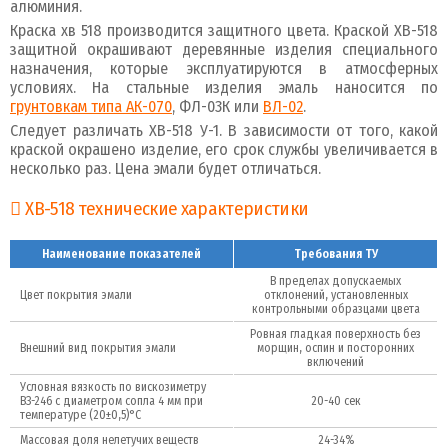
алюминия.
Краска хв 518 производится защитного цвета. Краской ХВ-518
защитной окрашивают деревянные изделия специального
назначения, которые эксплуатируются в атмосферных
условиях. На стальные изделия эмаль наносится по
грунтовкам типа АК-070
, ФЛ-03К или
ВЛ-02
.
Следует различать ХВ-518 У-1. В зависимости от того, какой
краской окрашено изделие, его срок службы увеличивается в
несколько раз. Цена эмали будет отличаться.
ХВ-518 технические характеристики
Наименование показателей
Требования ТУ
В пределах допускаемых
Цвет покрытия эмали
отклонений, установленных
контрольными образцами цвета
Ровная гладкая поверхность без
Внешний вид покрытия эмали
морщин, оспин и посторонних
включений
Условная вязкость по вискозиметру
ВЗ-246 с диаметром сопла 4 мм при
20-40 сек
температуре (20±0,5)°С
Массовая доля нелетучих веществ
24-34%