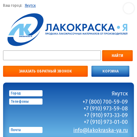
Ваш город:
Якутск
НАЙТИ
ЗАКАЗАТЬ ОБРАТНЫЙ ЗВОНОК
КОРЗИНА
Якутск
Город
+7 (800) 700-59-09
Телефоны
+7 (910) 973-59-08
+7 (910) 973-33-09
+7 (910) 973-01-00
info@lakokraska-ya.ru
Почта