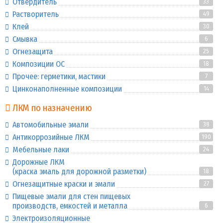
Отвердитель
33
Растворитель
49
Клей
30
Смывка
6
Огнезащита
25
Композиции ОС
18
Прочее: герметики, мастики
7
Цинконаполненные композиции
14
ЛКМ по назначению
Автомобильные эмали
38
Антикоррозийные ЛКМ
190
Мебельные лаки
24
Дорожные ЛКМ
(краска эмаль для дорожной разметки)
18
Огнезащитные краски и эмали
27
Пищевые эмали для стен пищевых
производств, емкостей и металла
6
Электроизоляционные