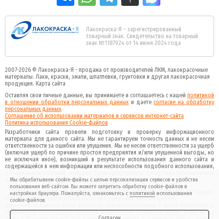
Лакокраска-Я – зарегистрированный
товарный знак. Свидетельство на товарный
знак №1187924 от 14 июня 2024 года
2007-2026 ©
Лакокраска-Я - продажа от производителей ЛКМ, лакокрасочные
материалы.
Лаки, краски, эмали, шпатлевки, грунтовки и другая
лакокрасочная
продукция
.
Карта сайта
Оставляя свои личные данные, вы принимаете и соглашаетесь с нашей
политикой
в отношении обработки персональных данных
и даете
cогласие на обработку
персональных данных
.
Соглашение об использовании материалов и сервисов интернет-сайта
Политика использования Cookie-файлов
Разработчики сайта провели подготовку и проверку информационного
материала для данного сайта. Мы не гарантируем точность данных и не несем
ответственности за ошибки или упущения. Мы не несем ответственности за ущерб
(включая ущерб по причине простоя предприятия и/или упущенной выгоды, но
не исключая иное), возникший в результате использования данного сайта и
содержащейся в нем информации или неспособности подобного использования,
а также мер и решений, которые были предприняты вследствие использования
данного сайта и данной информации.
Мы обрабатываем cookie-файлы с целью персонализации сервисов и удобства
пользования веб-сайтом. Вы можете запретить обработку cookie-файлов в
* - данное изображение является картинкой декоративного смысла, продукция
настройках браузера. Пожалуйста, ознакомьтесь с
политикой
использования
поставляемая оснащена маркировкой и ярлыками производителя
cookie-файлов.
Внимание! Указанные цены являются ориентировочными и могут изменяться в
зависимости от складских остатков и колебаний стоимости сырья, а так же от
Согласен
цвета и фасовки товара. Для получения актуальной информации обращайтесь к