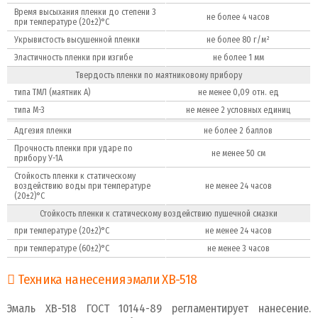
Время высыхания пленки до степени 3
не более 4 часов
при температуре (20±2)°С
Укрывистость высушенной пленки
не более 80 г/м²
Эластичность пленки при изгибе
не более 1 мм
Твердость пленки по маятниковому прибору
типа ТМЛ (маятник А)
не менее 0,09 отн. ед
типа М-3
не менее 2 условных единиц
Адгезия пленки
не более 2 баллов
Прочность пленки при ударе по
не менее 50 см
прибору У-1А
Стойкость пленки к статическому
воздействию воды при температуре
не менее 24 часов
(20±2)°С
Стойкость пленки к статическому воздействию пушечной смазки
при температуре (20±2)°С
не менее 24 часов
при температуре (60±2)°С
не менее 3 часов
Техника нанесения эмали ХВ-518
Эмаль ХВ-518 ГОСТ 10144-89 регламентирует нанесение.