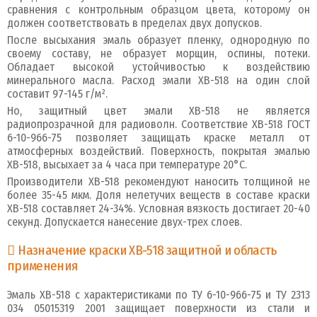
сравнения с контрольным образцом цвета, которому он
должен соответствовать в пределах двух допусков.
После высыхания эмаль образует пленку, однородную по
своему составу, не образует морщин, оспины, потеки.
Обладает высокой устойчивостью к воздействию
минерального масла. Расход эмали ХВ-518 на один слой
составит 97-145 г/м².
Но, защитный цвет эмали ХВ-518 не является
радиопрозрачной для радиоволн. Соответствие ХВ-518 ГОСТ
6-10-966-75 позволяет защищать краске металл от
атмосферных воздействий. Поверхность, покрытая эмалью
ХВ-518, высыхает за 4 часа при температуре 20°C.
Производители ХВ-518 рекомендуют наносить толщиной не
более 35-45 мкм. Доля нелетучих веществ в составе краски
ХВ-518 составляет 24-34%. Условная вязкость достигает 20-40
секунд. Допускается нанесение двух-трех слоев.
Назначение краски ХВ-518 защитной и область
применения
Эмаль ХВ-518 с характеристиками по ТУ 6-10-966-75 и ТУ 2313
034 05015319 2001 защищает поверхности из стали и