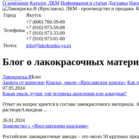
О компании
Каталог ЛКМ
Информация и статьи
Доставка
Напи
Город
Якутск
+7 (800) 700-59-09
+7 (910) 973-59-08
Телефоны
+7 (910) 973-33-09
+7 (910) 973-01-00
Почта
info@lakokraska-ya.ru
Блог о лакокрасочных матери
Лакокраска-Я
Блог
Защита от коррозии
Краски, эмали «Ярославские краски»
Как 
07.05.2024
Какая эмаль лучше для человека акриловая или алкидная?
Ответ на вопрос кроется в составе лакокрасочного материала
раствореАлкидная ...
26.01.2024
Знакомство с «Ярославскими красками»
Российские лакокрасочные заводы – это около 50 крупных пре