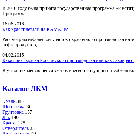
В 2010 году была принята государственная программа «Институ
Программа ...
16.06.2016
Как красят детали на КАМАЗе?
Рассмотрим небольшой участок окрасочного производства на з
нефтепродуктов, ...
04.02.2015
Какая она- краска Российского производства или как лакокра
В условиях меняющейся экономической ситуации и необходимо
...
Каталог ЛКМ
Эмаль
385
Шпатлевка
30
Грунтовка
157
Лак
149
Краска
178
Отвердитель
33
Растворитель
49