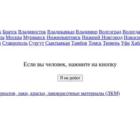
к
Братск
Владивосток
Владикавказ
Владимир
Волгоград
Вологда
ла
Москва
Мурманск
Нижневартовск
Нижний Новгород
Новоси
в
Ставрополь
Сургут
Сыктывкар
Тамбов
Томск
Тюмень
Уфа
Хаб
Если вы человек, нажмите на кнопку
Я не робот