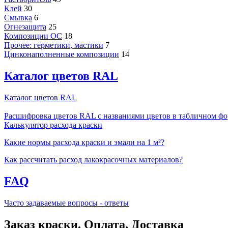
Клей
30
Смывка
6
Огнезащита
25
Композиции ОС
18
Прочее: герметики, мастики
7
Цинконаполненные композиции
14
Каталог цветов RAL
Каталог цветов RAL
Расшифровка цветов RAL с названиями цветов в табличном фо
Калькулятор расхода краски
Какие нормы расхода краски и эмали на 1 м²?
Как рассчитать расход лакокрасочных материалов?
FAQ
Часто задаваемые вопросы - ответы
Заказ краски. Оплата. Доставка