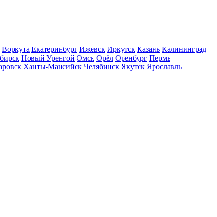
Воркута
Екатеринбург
Ижевск
Иркутск
Казань
Калининград
бирск
Новый Уренгой
Омск
Орёл
Оренбург
Пермь
аровск
Ханты-Мансийск
Челябинск
Якутск
Ярославль