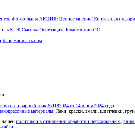
ентов
Фотоотзывы
АКЦИЯ: Ценное мнение!
Контактная инфор
тель
Клей
Смывка
Огнезащита
Композиции ОС
и
Блог
Написать нам
ство на товарный знак №1187924 от 14 июня 2024 года
лакокрасочные материалы.
Лаки, краски, эмали, шпатлевки, гру
с нашей
политикой в отношении обработки персональных данны
-сайта