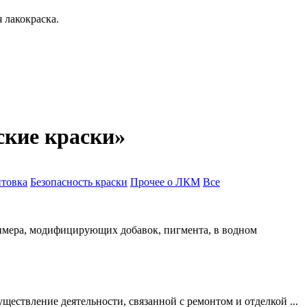
ские краски»
нтовка
Безопасность краски
Прочее о ЛКМ
Все
олимера, модифицирующих добавок, пигмента, в водном
ествление деятельности, связанной с ремонтом и отделкой ...