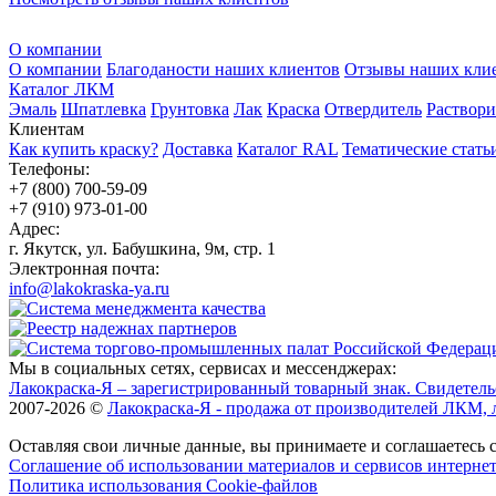
О компании
О компании
Благоданости наших клиентов
Отзывы наших кли
Каталог ЛКМ
Эмаль
Шпатлевка
Грунтовка
Лак
Краска
Отвердитель
Раствори
Клиентам
Как купить краску?
Доставка
Каталог RAL
Тематические стать
Телефоны:
+7 (800) 700-59-09
+7 (910) 973-01-00
Адрес:
г. Якутск, ул. Бабушкина, 9м, стр. 1
Электронная почта:
info@lakokraska-ya.ru
Мы в социальных сетях, сервисах и мессенджерах:
Лакокраска-Я – зарегистрированный товарный знак. Свидетель
2007-2026 ©
Лакокраска-Я - продажа от производителей ЛКМ, 
Оставляя свои личные данные, вы принимаете и соглашаетесь 
Соглашение об использовании материалов и сервисов интернет
Политика использования Cookie-файлов