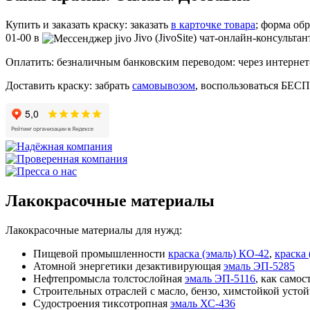
Купить и заказать краску: заказать
в карточке товара
; форма об
01-00 в
Jivo (JivoSite) чат-онлайн-консультан
Оплатить: безналичным банковским переводом: через интернет-
Доставить краску: забрать
самовывозом
, воспользоваться БЕС
Лакокрасочные материалы
Лакокрасочные материалы для нужд:
Пищевой промышленности
краска (эмаль) КО-42
,
краска
Атомной энергетики дезактивирующая
эмаль ЭП-5285
Нефтепромысла толстослойная
эмаль ЭП-5116
, как само
Строительных отраслей с масло, бензо, химстойкой усто
Судостроения тиксотропная
эмаль ХС-436