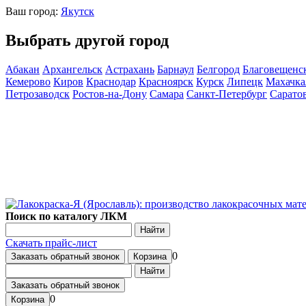
Ваш город:
Якутск
Выбрать другой город
Абакан
Архангельск
Астрахань
Барнаул
Белгород
Благовещенс
Кемерово
Киров
Краснодар
Красноярск
Курск
Липецк
Махачка
Петрозаводск
Ростов-на-Дону
Самара
Санкт-Петербург
Сарато
Поиск по каталогу ЛКМ
Найти
Скачать прайс-лист
0
Заказать обратный звонок
Корзина
Найти
Заказать обратный звонок
0
Корзина