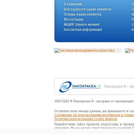
О компании
Э
Благоданости наших клиентов
Г
Отзывы наших клиентов
К
Фотоотзывы
Р
АКЦИЯ: Ценное мнение!
С
Контактная информация
К
Лакокраска-Я – за
2007-2026 ©
Лакокраска-Я - продажа от производит
Оставляя свои личные данные, вы принимаете и со
Соглашение об использовании материалов и сервис
Политика использования Cookie-файлов
Разработчики сайта провели подготовку и прове
упущения. Мы не несем ответственности за ущерб 
данного сайта и содержащейся в нем информации