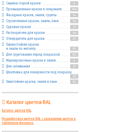
Смывки старой краски
6
Промышленные краски и спецэмали
184
Фасадные краски, эмали, грунты
74
Строительные краски, эмали, лаки
58
Судовые краски
32
Растворитель для краски
44
Отвердитель для краски
33
Термостойкие краски
и эмали по металлу
65
Для грунтования перед покраской
121
Маркировочные краски и эмали
9
Для склеивания
31
Шпатлевка для поверхности под покраску
30
Химстойкие краски, эмали и лаки
26
Каталог цветов RAL
Каталог цветов RAL
Расшифровка цветов RAL с названиями цветов в
табличном формате.