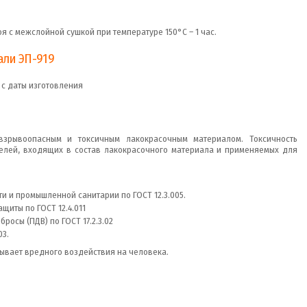
я с межслойной сушкой при температуре 150°С – 1 час.
али ЭП-919
 с даты изготовления
взрывоопасным и токсичным лакокрасочным материалом. Токсичность
елей, входящих в состав лакокрасочного материала и применяемых для
 и промышленной санитарии по ГОСТ 12.3.005.
щиты по ГОСТ 12.4.011
осы (ПДВ) по ГОСТ 17.2.3.02
03.
ывает вредного воздействия на человека.