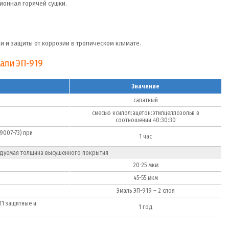
ионная горячей сушки.
и и защиты от коррозии в тропическом климате.
али ЭП-919
Значение
салатный
смесью ксилол:ацетон:этилцеллозольв в
соотношении 40:30:30
9007-73) при
1 час
дуемая толщина высушенного покрытия
20-25 мкм
45-55 мкм
Эмаль ЭП-919 – 2 слоя
Т1 защитные и
1 год