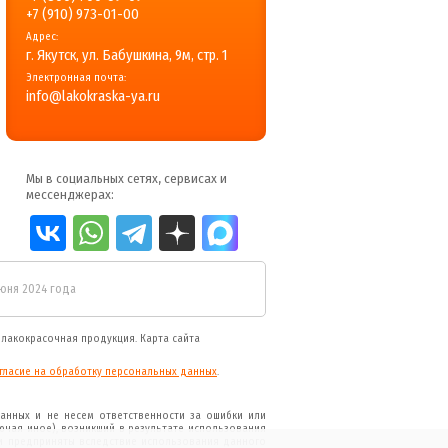
+7 (910) 973-01-00
Адрес:
г. Якутск, ул. Бабушкина, 9м, стр. 1
Электронная почта:
info@lakokraska-ya.ru
Мы в социальных сетях, сервисах и
мессенджерах:
июня 2024 года
я
лакокрасочная продукция
.
Карта сайта
гласие на обработку персональных данных
.
анных и не несем ответственности за ошибки или
ючая иное), возникший в результате использования
и предприняты вследствие использования данного