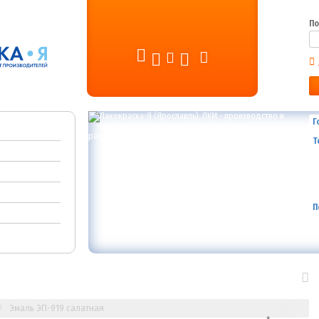
По
Г
Т
П
Эмаль ЭП-919 салатная