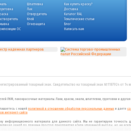
маль
Шпатлевка
Как купить краску?
рунтовка
Лак
Доставка
раска
Отвердитель
Каталог RAL
астворитель
Клей
Тематические статьи
мывка
Огнезащита
Блог
омпозиции ОС
Написать нам
регистрированный товарный знак. Свидетельство на товарный знак №1187924 от 14 
елей ЛКМ, лакокрасочные материалы.
Лаки, краски, эмали, шпатлевки, грунтовки и друга
глашаетесь с нашей
политикой в отношении обработки персональных данных
и даете
cо
ов интернет-сайта
рку информационного материала для данного сайта. Мы не гарантируем точность д
(включая ущерб по причине простоя предприятия и/или упущенной выгоды, но не искл
 или неспособности подобного использования, а также мер и решений, которые был