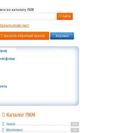
иск по каталогу ЛКМ
Найти
Скачать прайс-лист
Заказать обратный звонок
Корзина
Якутск
ород
+7 (800) 700-59-09
елефоны
+7 (910) 973-59-08
+7 (910) 973-33-09
+7 (910) 973-01-00
info@lakokraska-ya.ru
очта
Каталог ЛКМ
Эмаль
385
Шпатлевка
30