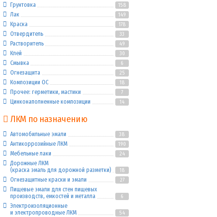
Грунтовка
158
Лак
149
Краска
178
Отвердитель
33
Растворитель
49
Клей
30
Смывка
6
Огнезащита
25
Композиции ОС
18
Прочее: герметики, мастики
7
Цинконаполненные композиции
14
ЛКМ по назначению
Автомобильные эмали
38
Антикоррозийные ЛКМ
190
Мебельные лаки
24
Дорожные ЛКМ
(краска эмаль для дорожной разметки)
18
Огнезащитные краски и эмали
27
Пищевые эмали для стен пищевых
производств, емкостей и металла
6
Электроизоляционные
и электропроводные ЛКМ
54