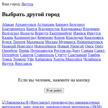
Ваш город:
Якутск
Выбрать другой город
Абакан
Архангельск
Астрахань
Барнаул
Белгород
Благовещенск
Братск
Владивосток
Владикавказ
Владимир
Волгоград
Вологда
Воркута
Екатеринбург
Ижевск
Иркутск
Казань
Калининград
Кемерово
Киров
Краснодар
Красноярск
Курск
Липецк
Махачкала
Москва
Мурманск
Нижневартовск
Нижний Новгород
Новосибирск
Новый Уренгой
Омск
Орёл
Оренбург
Пермь
Петрозаводск
Ростов-на-Дону
Самара
Санкт-
Петербург
Саратов
Ставрополь
Сургут
Сыктывкар
Тамбов
Томск
Тюмень
Уфа
Хабаровск
Ханты-Мансийск
Челябинск
Якутск
Ярославль
Если вы человек, нажмите на кнопку
Я не робот