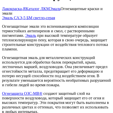
Лакокраска-Я
Каталог ЛКМ
Эмаль
Огнезащитные краски и
эмали
Эмаль САЭ-5 БМ светло-серая
Огнезащитные эмали это вспенивающиеся композиции
термостойких антипиренов и смол, с растворенными
пигментами.
Эмаль
при высокой температуре образует
теплоизолирующую пену, которая в свою очередь, защищает
строительные конструкции от воздействия теплового потока
пламени.
Огнезащитная эмаль для металлических конструкций
используется для обработки балок перекрытий, крыш,
лестничных маршей, воздуховодов. Она увеличивает предел
огнестойкости металла, предотвращает его деформацию и
потерю несущей способности под воздействием огня. В
результате уменьшается вероятность необратимых разрушений
и гибели людей во время пожара.
Огнезащита ОЗС-МВ®
создают защитный слой на
поверхности воздуховода, который защищает его от огня и
высоких температур. Эти покрытия могут быть выполнены в
различных цветах и оттенках, что позволяет их использовать
в любых интерьерах.