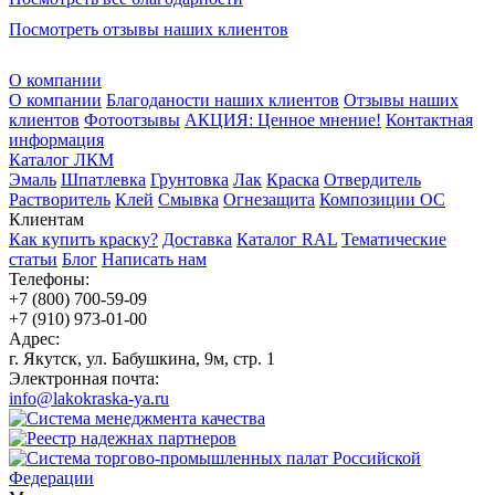
Посмотреть отзывы наших клиентов
О компании
О компании
Благоданости наших клиентов
Отзывы наших
клиентов
Фотоотзывы
АКЦИЯ: Ценное мнение!
Контактная
информация
Каталог ЛКМ
Эмаль
Шпатлевка
Грунтовка
Лак
Краска
Отвердитель
Растворитель
Клей
Смывка
Огнезащита
Композиции ОС
Клиентам
Как купить краску?
Доставка
Каталог RAL
Тематические
статьи
Блог
Написать нам
Телефоны:
+7 (800) 700-59-09
+7 (910) 973-01-00
Адрес:
г. Якутск, ул. Бабушкина, 9м, стр. 1
Электронная почта:
info@lakokraska-ya.ru