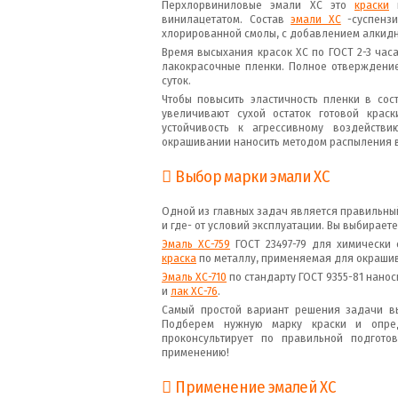
Перхлорвиниловые эмали ХС это
краски
н
винилацетатом. Состав
эмали ХС
-суспензи
хлорированной смолы, с добавлением алкидн
Время высыхания красок ХС по ГОСТ 2-3 час
лакокрасочные пленки. Полное отверждение
суток.
Чтобы повысить эластичность пленки в со
увеличивают сухой остаток готовой краск
устойчивость к агрессивному воздействи
окрашивании наносить методом распыления в 
Выбор марки
эмали ХС
Одной из главных задач является правильный
и где- от условий эксплуатации. Вы выбирае
Эмаль ХС-759
ГОСТ 23497-79 для химически 
краска
по металлу, применяемая для окрашив
Эмаль ХС-710
по стандарту ГОСТ 9355-81 нано
и
лак ХС-76
.
Самый простой вариант решения задачи в
Подберем нужную марку краски и опре
проконсультирует по правильной подгото
применению!
Применение эмалей ХС