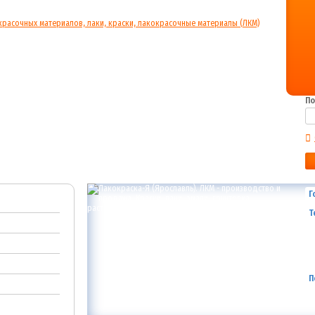
По
Г
Т
П