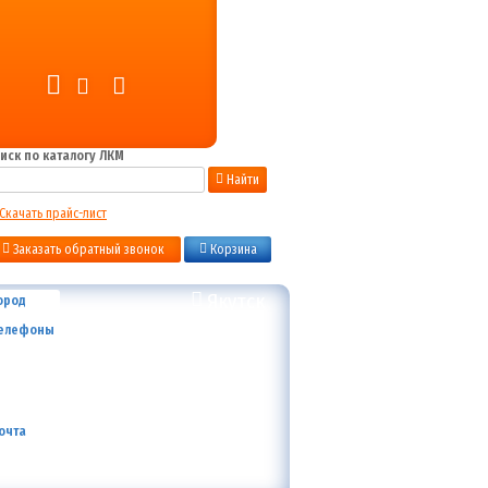
иск по каталогу ЛКМ
Найти
Скачать прайс-лист
Заказать обратный звонок
Корзина
Якутск
ород
+7 (800) 700-59-09
елефоны
+7 (910) 973-59-08
+7 (910) 973-33-09
+7 (910) 973-01-00
info@lakokraska-ya.ru
очта