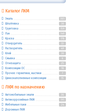
Каталог ЛКМ
Эмаль
385
Шпатлевка
30
Грунтовка
159
Лак
149
Краска
178
Отвердитель
33
Растворитель
49
Клей
30
Смывка
6
Огнезащита
25
Композиции ОС
18
Прочее: герметики, мастики
7
Цинконаполненные композиции
15
ЛКМ по назначению
Автомобильные эмали
38
Антикоррозийные ЛКМ
191
Мебельные лаки
24
Дорожные ЛКМ