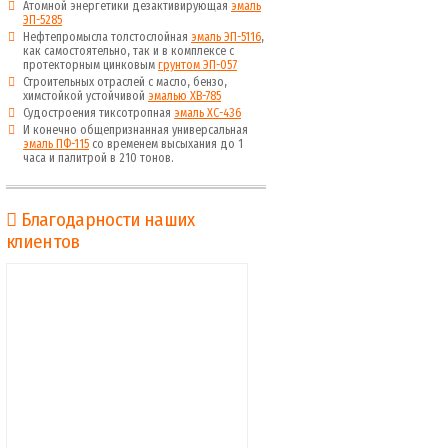
Атомной энергетики дезактивирующая
эмаль
ЭП-5285
Нефтепромысла толстослойная
эмаль ЭП-5116
,
как самостоятельно, так и в комплексе с
протекторным цинковым
грунтом ЭП-057
Строительных отраслей с масло, бензо,
химстойкой устойчивой
эмалью ХВ-785
Судостроения тиксотропная
эмаль ХС-436
И конечно общепризнанная универсальная
эмаль ПФ-115
со временем высыхания до 1
часа и палитрой в 210 тонов.
Благодарности наших
клиентов