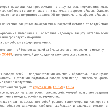
имеров перхловинила превосходят по ряду качеств перхлорвиниловые
лам, стойкость готового покрытия к щелочам и морозостойкость. Однако,
тупают тем же покрытиям эмалями ХВ по критерию атмосферостойкость и
я нанесения защитных лакокрасочных покрытий металла от воздействия
красочные материалы ХС обеспечат надежную защиту металлических
льный срок службы покрытия.
 на разнообразие сфер применения:
омпонентный быстросохнущий за 2 часа состав от коррозии по металлу.
и ХС-928
, применяемой для создания электрического контакта.
х поверхностей — предварительная очистка и обработка. Также нужно
хность. Тщательная подготовка поверхности перед нанесением краски
ые сроки эксплуатации.
ует нанести грунт. Это
грунты ХС-04
,
ХС-059
и
ХС-04
.
се покраски металлических поверхностей, который позволяет защитить
цепление между краской и поверхностью.
роизводитель, представляет собой раствор сополимера винилхлорида с
Она обладает химически стойкими свойствами и защищает металл от