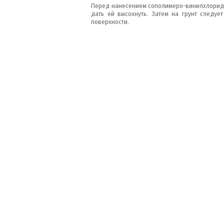
Перед нанесением сополимеро-винилхлоридн
дать ей высохнуть. Затем на грунт следу
поверхности.