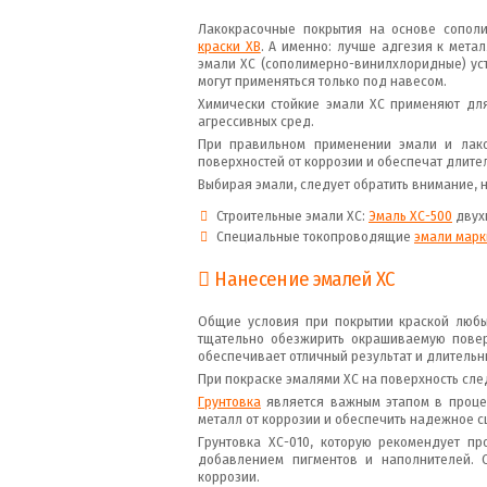
Лакокрасочные покрытия на основе сопол
краски ХВ
. А именно: лучше адгезия к метал
эмали ХС (сополимерно-винилхлоридные) ус
могут применяться только под навесом.
Химически стойкие эмали ХС применяют дл
агрессивных сред.
При правильном применении эмали и лако
поверхностей от коррозии и обеспечат длите
Выбирая эмали, следует обратить внимание,
Строительные эмали ХС:
Эмаль ХС-500
двухк
Специальные токопроводящие
эмали марк
Нанесение эмалей ХС
Общие условия при покрытии краской любы
тщательно обезжирить окрашиваемую повер
обеспечивает отличный результат и длительн
При покраске эмалями ХС на поверхность след
Грунтовка
является важным этапом в процес
металл от коррозии и обеспечить надежное с
Грунтовка ХС-010, которую рекомендует п
добавлением пигментов и наполнителей. 
коррозии.