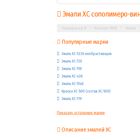
Эмали ХС сополимеро-ви
Лакокраска-Я
Каталог ЛКМ
Эмаль
Популярные марки
Эмаль ХС-5226 необрастающая
Эмаль ХС-720
Эмаль ХС-759
Эмаль ХС-436
Эмаль ХС-5146
Краска ХС-500 (состав ХС-500)
Эмаль ХС-119
Показать остальные марки
Описание
эмалей ХС