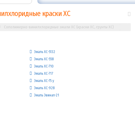
нилхлоридные краски ХС
Сополимерно-винилхлоридные эмали ХС (краски ХС, грунты ХС)
Эмаль ХС-5132
Эмаль ХС-558
Эмаль ХС-710
Эмаль ХС-717
Эмаль ХС-75 у
Эмаль ХС-928
Эмаль Эвинал-21