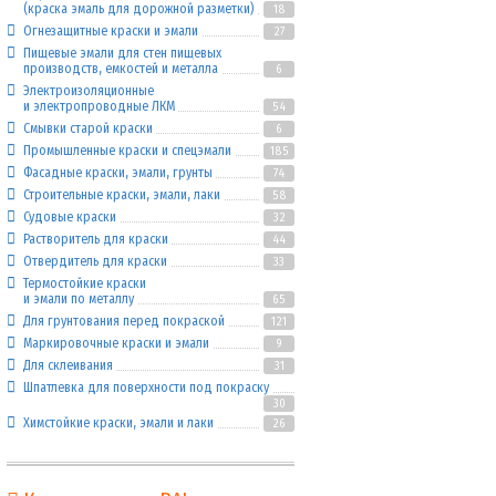
(краска эмаль для дорожной разметки)
18
Огнезащитные краски и эмали
27
Пищевые эмали для стен пищевых
производств, емкостей и металла
6
Электроизоляционные
и электропроводные ЛКМ
54
Смывки старой краски
6
Промышленные краски и спецэмали
185
Фасадные краски, эмали, грунты
74
Строительные краски, эмали, лаки
58
Судовые краски
32
Растворитель для краски
44
Отвердитель для краски
33
Термостойкие краски
и эмали по металлу
65
Для грунтования перед покраской
121
Маркировочные краски и эмали
9
Для склеивания
31
Шпатлевка для поверхности под покраску
30
Химстойкие краски, эмали и лаки
26