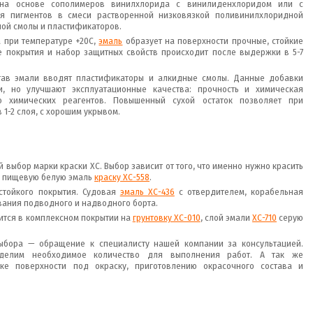
а основе сополимеров винилхлорида с винилиденхлоридом или с
я пигментов в смеси растворенной низковязкой поливинилхлоридной
ой смолы и пластификаторов.
а при температуре +20С,
эмаль
образует на поверхности прочные, стойкие
 покрытия и набор защитных свойств происходит после выдержки в 5-7
став эмали вводят пластификаторы и алкидные смолы. Данные добавки
и, но улучшают эксплуатационные качества: прочность и химическая
ю химических реагентов. Повышенный сухой остаток позволяет при
1-2 слоя, с хорошим укрывом.
 выбор марки краски ХС. Выбор зависит от того, что именно нужно красить
те пищевую белую эмаль
краску ХС-558
.
стойкого покрытия. Судовая
эмаль ХС-436
с отвердителем, корабельная
ания подводного и надводного борта.
сится в комплексном покрытии на
грунтовку ХС-010
, слой эмали
ХС-710
серую
ыбора — обращение к специалисту нашей компании за консультацией.
делим необходимое количество для выполнения работ. А так же
вке поверхности под окраску, приготовлению окрасочного состава и