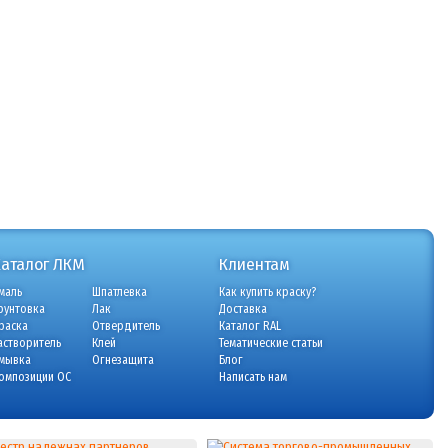
Каталог ЛКМ
Клиентам
маль
Шпатлевка
Как купить краску?
рунтовка
Лак
Доставка
раска
Отвердитель
Каталог RAL
астворитель
Клей
Тематические статьи
мывка
Огнезащита
Блог
омпозиции ОС
Написать нам