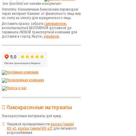
Jivo (JivoSite) чат-онлайн-консультант.
Оплатить: безналичным банковским переводом:
через интернет-банкинг от физического лица или
по счету на оплату для юридического лица.
Доставить краску: забрать
самовывозом
,
воспользоваться БЕСПЛАТНОЙ доставкой до
терминала ЛЮБОЙ транспортной компании для
доставки в город Якутск,
курьером
.
Лакокрасочные материалы
Лакокрасочные материалы для нужд:
Пищевой промышленности
краска (эмаль)
КО-42
,
краска (эмаль) КО-42Т
для питьевого
водоснабжения