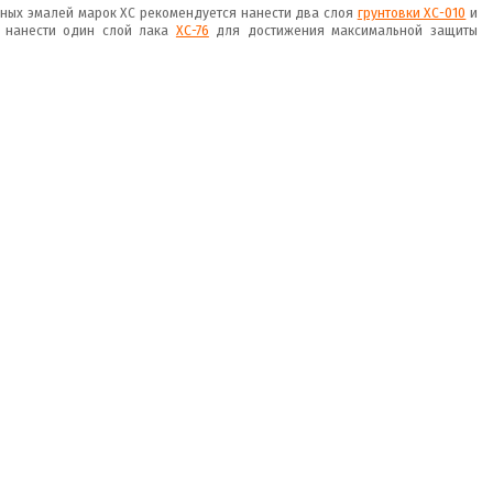
ых эмалей марок ХС рекомендуется нанести два слоя
грунтовки ХС-010
и
ет нанести один слой лака
ХС-76
для достижения максимальной защиты