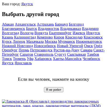
Ваш город:
Якутск
Выбрать другой город
Абакан
Архангельск
Астрахань
Барнаул
Белгород
Благовещенск
Братск
Владивосток
Владикавказ
Владимир
Волгоград
Вологда
Воркута
Екатеринбург
Ижевск
Иркутск
Казань
Калининград
Кемерово
Киров
Краснодар
Красноярск
Курск
Липецк
Махачкала
Москва
Мурманск
Нижневартовск
Нижний Новгород
Новосибирск
Новый Уренгой
Омск
Орёл
Оренбург
Пермь
Петрозаводск
Ростов-на-Дону
Самара
Санкт-
Петербург
Саратов
Ставрополь
Сургут
Сыктывкар
Тамбов
Томск
Тюмень
Уфа
Хабаровск
Ханты-Мансийск
Челябинск
Якутск
Ярославль
Если вы человек, нажмите на кнопку
Я не робот