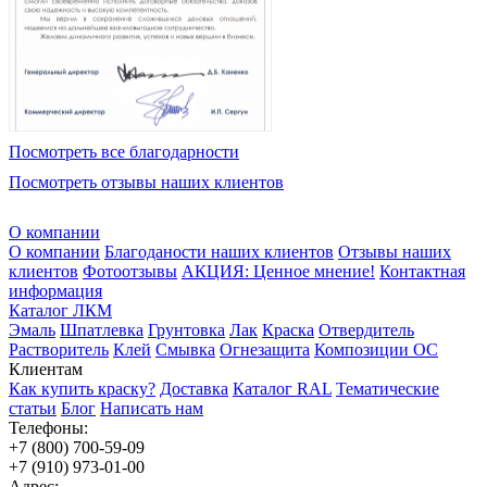
Посмотреть все благодарности
Посмотреть отзывы наших клиентов
О компании
О компании
Благоданости наших клиентов
Отзывы наших
клиентов
Фотоотзывы
АКЦИЯ: Ценное мнение!
Контактная
информация
Каталог ЛКМ
Эмаль
Шпатлевка
Грунтовка
Лак
Краска
Отвердитель
Растворитель
Клей
Смывка
Огнезащита
Композиции ОС
Клиентам
Как купить краску?
Доставка
Каталог RAL
Тематические
статьи
Блог
Написать нам
Телефоны:
+7 (800) 700-59-09
+7 (910) 973-01-00
Адрес: