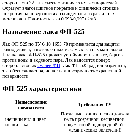
фторопласта 32 лн в смеси органических растворителей.
Образует влагозащитное покрытие и химически стойкие
покрытия на поверхностях радиодеталей из различных
материалов. Плотность лака 0,993-0,997 г/см3.
Назначение лака ФП-525
Лак ФП-525 по ТУ 6-10-1653-78 применяется для защиты
радиодеталей, изготовленных из самых разных материалов.
Пленка лака ФП-525 придает устойчивость к влаге, барьер
против воды и водяного пара. Лак наносится поверх
фторопластовых
эмалей ФП
. Лак ФП-525 радиопрозрачный,
т.к. обеспечивает радио волнам прозрачность окрашенной
поверхности.
ФП-525 характеристики
Наименование
Требования ТУ
показателей
После высыхания пленка должна
Внешний вид и цвет
быть прозрачной, бесцветной,
пленки лака
полуматовой, однородной, без
механических включений