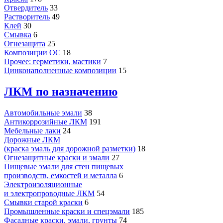
Отвердитель
33
Растворитель
49
Клей
30
Смывка
6
Огнезащита
25
Композиции ОС
18
Прочее: герметики, мастики
7
Цинконаполненные композиции
15
ЛКМ по назначению
Автомобильные эмали
38
Антикоррозийные ЛКМ
191
Мебельные лаки
24
Дорожные ЛКМ
(краска эмаль для дорожной разметки)
18
Огнезащитные краски и эмали
27
Пищевые эмали для стен пищевых
производств, емкостей и металла
6
Электроизоляционные
и электропроводные ЛКМ
54
Смывки старой краски
6
Промышленные краски и спецэмали
185
Фасадные краски, эмали, грунты
74