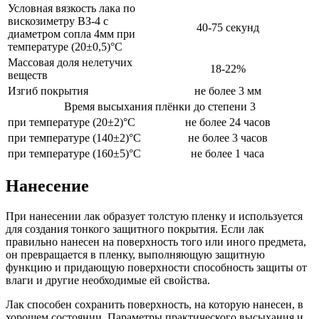
Условная вязкость лака по
вискозиметру ВЗ-4 с
40-75 секунд
диаметром сопла 4мм при
температуре (20±0,5)°С
Массовая доля нелетучих
18-22%
веществ
Изгиб покрытия
не более 3 мм
Время высыхания плёнки до степени 3
при температуре (20±2)°С
не более 24 часов
при температуре (140±2)°С
не более 3 часов
при температуре (160±5)°С
не более 1 часа
Нанесение
При нанесении лак образует толстую пленку и используется
для создания тонкого защитного покрытия. Если лак
правильно нанесен на поверхность того или иного предмета,
он превращается в пленку, выполняющую защитную
функцию и придающую поверхности способность защиты от
влаги и другие необходимые ей свойства.
Лак способен сохранить поверхность, на которую нанесен, в
хорошем состоянии. Параметры практического высыхания и