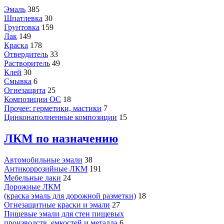
Эмаль
385
Шпатлевка
30
Грунтовка
159
Лак
149
Краска
178
Отвердитель
33
Растворитель
49
Клей
30
Смывка
6
Огнезащита
25
Композиции ОС
18
Прочее: герметики, мастики
7
Цинконаполненные композиции
15
ЛКМ по назначению
Автомобильные эмали
38
Антикоррозийные ЛКМ
191
Мебельные лаки
24
Дорожные ЛКМ
(краска эмаль для дорожной разметки)
18
Огнезащитные краски и эмали
27
Пищевые эмали для стен пищевых
производств, емкостей и металла
6