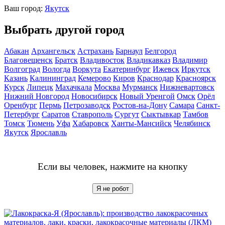
Ваш город:
Якутск
Выбрать другой город
Абакан
Архангельск
Астрахань
Барнаул
Белгород
Благовещенск
Братск
Владивосток
Владикавказ
Владимир
Волгоград
Вологда
Воркута
Екатеринбург
Ижевск
Иркутск
Казань
Калининград
Кемерово
Киров
Краснодар
Красноярск
Курск
Липецк
Махачкала
Москва
Мурманск
Нижневартовск
Нижний Новгород
Новосибирск
Новый Уренгой
Омск
Орёл
Оренбург
Пермь
Петрозаводск
Ростов-на-Дону
Самара
Санкт-
Петербург
Саратов
Ставрополь
Сургут
Сыктывкар
Тамбов
Томск
Тюмень
Уфа
Хабаровск
Ханты-Мансийск
Челябинск
Якутск
Ярославль
Если вы человек, нажмите на кнопку
Я не робот