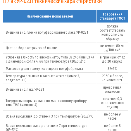
Лак УР-0231 технические характеристики
Требования
Наименование показателей
стандарта ГОСТ
Должен
соответствовать
Внешний вид пленки полуфабрикатного лака УР-0231
контрольному
образцу
не темнее 80 мг
Цвет по йодометрической шкале
J₂/100 см³
Условная вязкость по вискозиметру типа В3-246 (или ВЗ-4)
в границах от 12
с диаметром сопла 4 мм при температуре (20±0,5)°С
до 20 секунд
Массовая доля нелетучих веществ полуфабриката
32±2%
Температура вспышки в закрытом тигле (класс 3,
23°С и более,
подкласс 3.3)
но менее 61°С
прозрачная
Внешний вид лака УР-231
жидкость
не менее 0,3
Твердость покрытия лака по маятниковому прибору
относительных
типа ТМЛ (маятник А)
единиц
не более 9
Время высыхания до степени 3 при температуре (20±2)°С
часов
Время высыхания лака до степени 7 при температуре
не более 8
(65±5)°С
часов