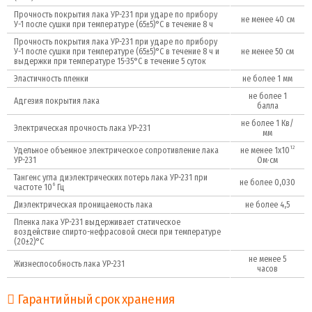
Прочность покрытия лака УР-231 при ударе по прибору
не менее 40 см
У-1 после сушки при температуре (65±5)°С в течение 8 ч
Прочность покрытия лака УР-231 при ударе по прибору
У-1 после сушки при температуре (65±5)°С в течение 8 ч и
не менее 50 см
выдержки при температуре 15-35°С в течение 5 суток
Эластичность пленки
не более 1 мм
не более 1
Адгезия покрытия лака
балла
не более 1 Кв/
Электрическая прочность лака УР-231
мм
12
Удельное объемное электрическое сопротивление лака
не менее 1х10
УР-231
Ом·см
Тангенс угла диэлектрических потерь лака УР-231 при
не более 0,030
6
частоте 10
Гц
Диэлектрическая проницаемость лака
не более 4,5
Пленка лака УР-231 выдерживает статическое
воздействие спирто-нефрасовой смеси при температуре
(20±2)°С
не менее 5
Жизнеспособность лака УР-231
часов
Гарантийный срок хранения