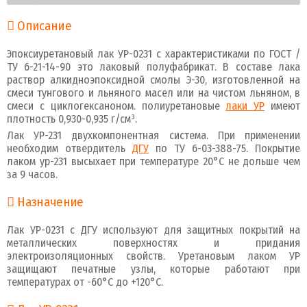
Описание
Эпоксиуретановый лак УР-0231 с характеристиками по ГОСТ /
ТУ 6-21-14-90 это лаковый полуфабрикат. В составе лака
раствор алкидноэпоксидной смолы Э-30, изготовленной на
смеси тунгового и льняного масел или на чистом льняном, в
смеси с циклогексаноном. полиуретановые
лаки УР
имеют
плотность 0,930-0,935 г/см³.
Лак УР-231 двухкомпонентная система. При применении
необходим отвердитель
ДГУ
по ТУ 6-03-388-75. Покрытие
лаком ур-231 высыхает при температуре 20°С не дольше чем
за 9 часов.
Назначение
Лак УР-0231 с ДГУ используют для защитных покрытий на
металлических поверхностях и придания
электроизоляционных свойств. Уретановым лаком УР
защищают печатные узлы, которые работают при
температурах от -60°С до +120°С.