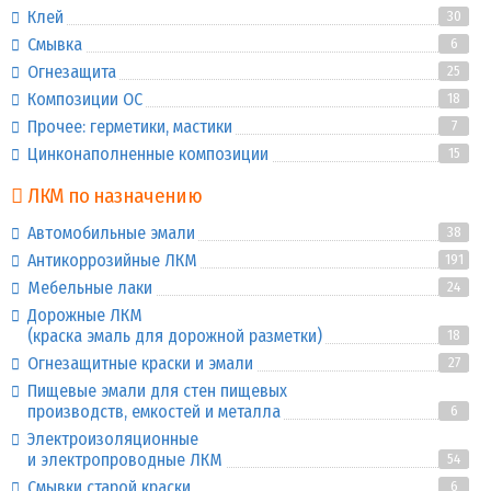
Клей
30
Смывка
6
Огнезащита
25
Композиции ОС
18
Прочее: герметики, мастики
7
Цинконаполненные композиции
15
ЛКМ по назначению
Автомобильные эмали
38
Антикоррозийные ЛКМ
191
Мебельные лаки
24
Дорожные ЛКМ
(краска эмаль для дорожной разметки)
18
Огнезащитные краски и эмали
27
Пищевые эмали для стен пищевых
производств, емкостей и металла
6
Электроизоляционные
и электропроводные ЛКМ
54
Смывки старой краски
6