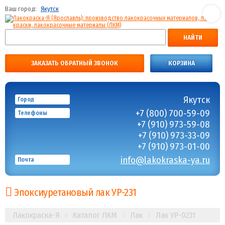
Ваш город:
Якутск
НАЙТИ
ЗАКАЗАТЬ ОБРАТНЫЙ ЗВОНОК
КОРЗИНА
Якутск
Город
+7 (800) 700-59-09
Телефоны
+7 (910) 973-59-08
+7 (910) 973-33-09
+7 (910) 973-01-00
info@lakokraska-ya.ru
Почта
Эпоксиуретановый лак УР-231
Лакокраска-Я
Каталог ЛКМ
Лак
Лак УР-0231