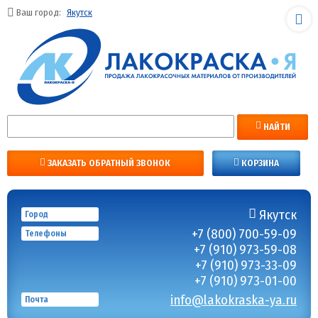
Ваш город:
Якутск
НАЙТИ
ЗАКАЗАТЬ ОБРАТНЫЙ ЗВОНОК
КОРЗИНА
Якутск
Город
+7 (800) 700-59-09
Телефоны
+7 (910) 973-59-08
+7 (910) 973-33-09
+7 (910) 973-01-00
info@lakokraska-ya.ru
Почта