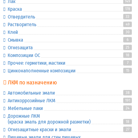
Лак
149
Краска
178
Отвердитель
33
Растворитель
49
Клей
30
Смывка
6
Огнезащита
25
Композиции ОС
18
Прочее: герметики, мастики
7
Цинконаполненные композиции
15
ЛКМ по назначению
Автомобильные эмали
38
Антикоррозийные ЛКМ
191
Мебельные лаки
24
Дорожные ЛКМ
(краска эмаль для дорожной разметки)
18
Огнезащитные краски и эмали
27
Пищевые эмали для стен пищевых