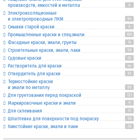
производств, емкостей и металла
6
Электроизоляционные
и электропроводные ЛКМ
54
Смывки старой краски
6
Промышленные краски и спецэмали
185
Фасадные краски, эмали, грунты
74
Строительные краски, эмали, лаки
58
Судовые краски
32
Растворитель для краски
44
Отвердитель для краски
33
Термостойкие краски
и эмали по металлу
65
Для грунтования перед покраской
121
Маркировочные краски и эмали
9
Для склеивания
31
Шпатлевка для поверхности под покраску
30
Химстойкие краски, эмали и лаки
26