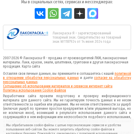
Мы в социальных сетях, сервисах и мессенджерах:
Лакокраска-Я – зарегистрированный
товарный знак. Свидетельство на товарный
знак №1187924 от 14 июня 2024 года
2007-2026 ©
Лакокраска-Я - продажа от производителей ЛКМ, лакокрасочные
материалы.
Лаки, краски, эмали, шпатлевки, грунтовки и другая
лакокрасочная
продукция
.
Карта сайта
Оставляя свои личные данные, вы принимаете и соглашаетесь с нашей
политикой
в отношении обработки персональных данных
и даете
cогласие на обработку
персональных данных
.
Соглашение об использовании материалов и сервисов интернет-сайта
Политика использования Cookie-файлов
Разработчики сайта провели подготовку и проверку информационного
материала для данного сайта. Мы не гарантируем точность данных и не несем
ответственности за ошибки или упущения. Мы не несем ответственности за ущерб
(включая ущерб по причине простоя предприятия и/или упущенной выгоды, но
не исключая иное), возникший в результате использования данного сайта и
содержащейся в нем информации или неспособности подобного использования,
а также мер и решений, которые были предприняты вследствие использования
данного сайта и данной информации.
Мы обрабатываем cookie-файлы с целью персонализации сервисов и удобства
пользования веб-сайтом. Вы можете запретить обработку cookie-файлов в
* - данное изображение является картинкой декоративного смысла, продукция
настройках браузера. Пожалуйста, ознакомьтесь с
политикой
использования